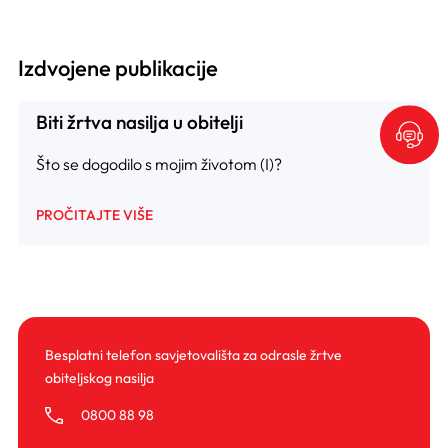
Izdvojene publikacije
Biti žrtva nasilja u obitelji
Što se dogodilo s mojim životom (I)?
PROČITAJTE VIŠE
Besplatni telefon savjetovališta za odrasle žrtve
obiteljskog nasilja
0800 88 98