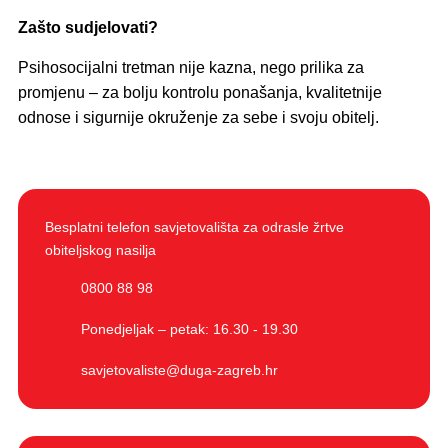
Zašto sudjelovati?
Psihosocijalni tretman nije kazna, nego prilika za
promjenu – za bolju kontrolu ponašanja, kvalitetnije
odnose i sigurnije okruženje za sebe i svoju obitelj.
Besplatni telefon savjetovališta za odrasle žrtve
obiteljskog nasilja
0800 88 98
Ponedjeljak – petak: 16.30 - 19.30
savjetovaliste@duga-zagreb.hr