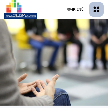
HR
EN