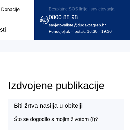
Besplatne SOS linije i savjetovanja
Donacije
0800 88 98
savjetovaliste@duga-zagreb.hr
sti
Ponedjeljak – petak: 16.30 - 19.30
Izdvojene publikacije
Biti žrtva nasilja u obitelji
Što se dogodilo s mojim životom (I)?