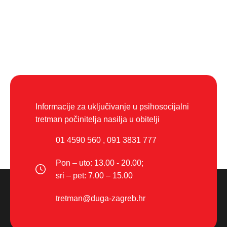
Informacije za uključivanje u psihosocijalni
tretman počinitelja nasilja u obitelji
01 4590 560
,
091 3831 777
Pon – uto: 13.00 - 20.00;
sri – pet: 7.00 – 15.00
tretman@duga-zagreb.hr