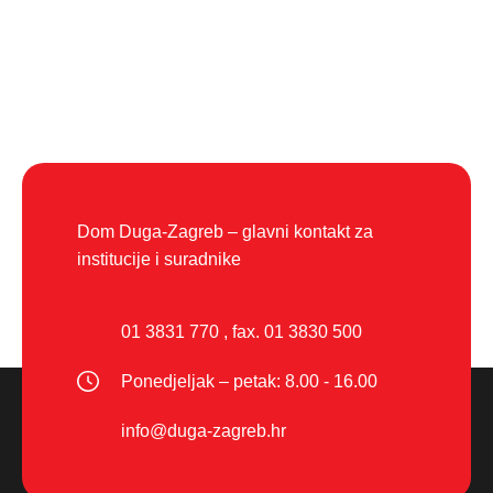
Dom Duga-Zagreb – glavni kontakt za
institucije i suradnike
01 3831 770
,
fax. 01 3830 500
Ponedjeljak – petak: 8.00 - 16.00
info@duga-zagreb.hr