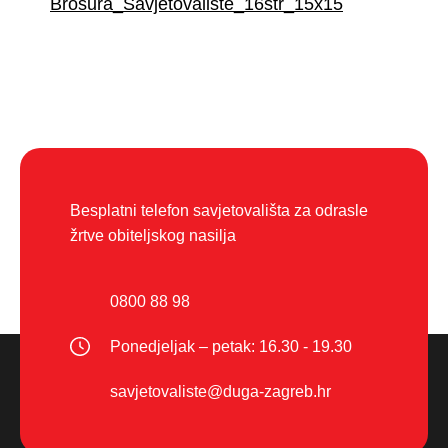
Brosura_Savjetovaliste_16str_15x15
Besplatni telefon savjetovališta za odrasle
žrtve obiteljskog nasilja
0800 88 98
Ponedjeljak – petak: 16.30 - 19.30
savjetovaliste@duga-zagreb.hr