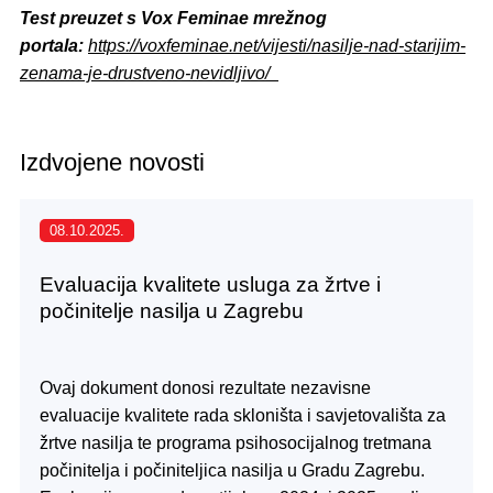
Test preuzet s Vox Feminae mrežnog
portala:
https://voxfeminae.net/vijesti/nasilje-nad-starijim-
zenama-je-drustveno-nevidljivo/
Izdvojene novosti
08.10.2025.
Evaluacija kvalitete usluga za žrtve i
počinitelje nasilja u Zagrebu
Ovaj dokument donosi rezultate nezavisne
evaluacije kvalitete rada skloništa i savjetovališta za
žrtve nasilja te programa psihosocijalnog tretmana
počinitelja i počiniteljica nasilja u Gradu Zagrebu.