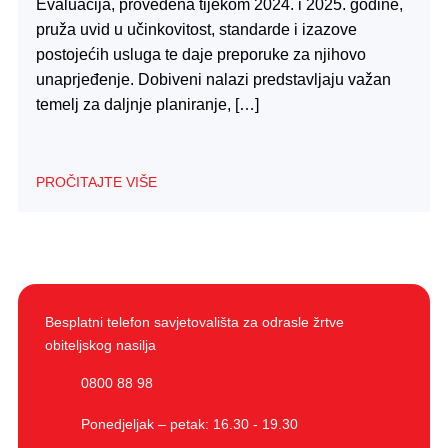
Evaluacija, provedena tijekom 2024. i 2025. godine,
pruža uvid u učinkovitost, standarde i izazove
postojećih usluga te daje preporuke za njihovo
unaprjeđenje. Dobiveni nalazi predstavljaju važan
temelj za daljnje planiranje, […]
PROČITAJTE VIŠE
Besplatni telefon savjetovališta za odrasle žrtve
obiteljskog nasilja
0800 88 98
Ponedjeljak – petak: 16.30 - 19.30