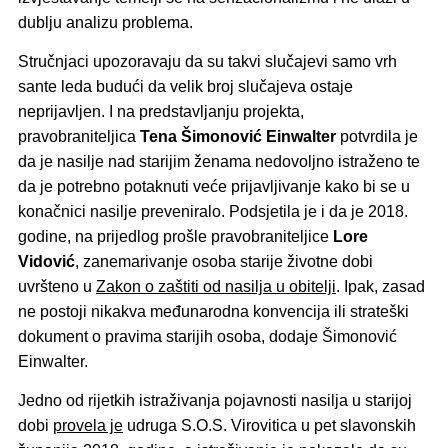
dublju analizu problema.
Stručnjaci upozoravaju da su takvi slučajevi samo vrh
sante leda budući da velik broj slučajeva ostaje
neprijavljen. I na predstavljanju projekta,
pravobraniteljica
Tena Šimonović Einwalter
potvrdila je
da je nasilje nad starijim ženama nedovoljno istraženo te
da je potrebno potaknuti veće prijavljivanje kako bi se u
konačnici nasilje preveniralo. Podsjetila je i da je 2018.
godine, na prijedlog prošle pravobraniteljice
Lore
Vidović
, zanemarivanje osoba starije životne dobi
uvršteno u
Zakon o zaštiti od nasilja u obitelji
. Ipak, zasad
ne postoji nikakva međunarodna konvencija ili strateški
dokument o pravima starijih osoba, dodaje Šimonović
Einwalter.
Jedno od rijetkih istraživanja pojavnosti nasilja u starijoj
dobi
provela je
udruga S.O.S. Virovitica u pet slavonskih