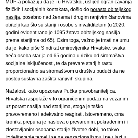
MUP-a pokazuju da je i u Hrvatskoj, uslijed ograničavanja
fizičkih i socijalnih kontakata, došlo do
porasta obiteljskog
nasilja
, posebno nad ženama i drugim ranjivim članovima
obitelji kao što su stariji i osobe s invaliditetom (u 2020.
godini evidentirano je 1095 žrtava obiteljskog nasilja
prema starijima od 65). Osim toga, važno je imati na umu
da je, kako
piše
Sindikat umirovljenika Hrvatske, svaka
treća osoba starija od 65 godina u riziku od siromaštva i
socijalne isključenosti, te da prevare starijih rastu
proporcionalno sa siromaštvom u društvu budući da ne
postoji sustavna zaštita ranjivih skupina.
Nažalost, kako
upozorava
Pučka pravobraniteljica,
Hrvatska raspolaže vrlo ograničenim podacima vezanim
uz porast nasilja nad starijima, stoga je teško
pravovremeno i adekvatno reagirati. Istovremeno, crna
kronika prepuna je naslova o prevarenim, pokradenim ili
zlostavljanim osobama starije životne dobi, no takvo
izvještavanje temelji se na senzacionalizmu i ne ulazi u