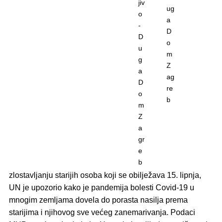
Udruga
B.a.B.e. Budi aktivna. Budi emancipiran
u
četvrtak, 7. srpnja predstavila je dvogodišnji projekt
„
puSHEd – protect, understand, support: help the
elderly
“ (financiran sredstvima EU), koji provodi u
partnerstvu s
Gradom Zagrebom
,
Zakladom Zajednički
put
i
Domom za djecu i odrasle žrtve obiteljskog nasilja
„
Duga-Zagreb
“. Cilj projekta je, kako navodi njegova
voditeljica
Petra Kontić
, prevencija i suzbijanje nasilja
prema ženama starije životne dobi kroz podizanje svijesti
javnosti, ali i poboljšanje odgovora zajednice na ovaj
oblik nasilja.
Prošlog mjeseca, u povodu Svjetskog dana svjesnosti o
zlostavljanju starijih osoba koji se obilježava 15. lipnja,
UN je upozorio kako je pandemija bolesti Covid-19 u
mnogim zemljama dovela do porasta nasilja prema
starijima i njihovog sve većeg zanemarivanja. Podaci