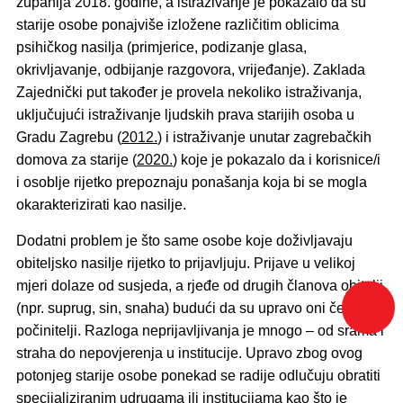
županija 2018. godine, a istraživanje je pokazalo da su
starije osobe ponajviše izložene različitim oblicima
psihičkog nasilja (primjerice, podizanje glasa,
okrivljavanje, odbijanje razgovora, vrijeđanje). Zaklada
Zajednički put također je provela nekoliko istraživanja,
uključujući istraživanje ljudskih prava starijih osoba u
Gradu Zagrebu (
2012.
) i istraživanje unutar zagrebačkih
domova za starije (
2020.
) koje je pokazalo da i korisnice/i
i osoblje rijetko prepoznaju ponašanja koja bi se mogla
okarakterizirati kao nasilje.
Dodatni problem je što same osobe koje doživljavaju
obiteljsko nasilje rijetko to prijavljuju. Prijave u velikoj
mjeri dolaze od susjeda, a rjeđe od drugih članova obitelji
(npr. suprug, sin, snaha) budući da su upravo oni često
počinitelji. Razloga neprijavljivanja je mnogo – od srama i
straha do nepovjerenja u institucije. Upravo zbog ovog
potonjeg starije osobe ponekad se radije odlučuju obratiti
specijaliziranim udrugama ili institucijama kao što je