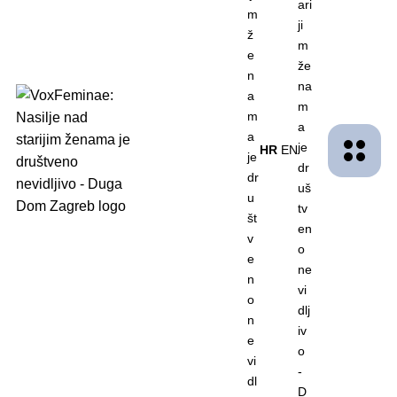
Naslovna
Novosti
VoxFeminae: Nasilje nad starijim ženama je društveno nevidljivo
VoxFeminae: Nasilje nad
starijim ženama je društveno
HR
EN
nevidljivo
11.07.2022.
Piše: Tihana Bertek
Foto: Anna Shvets, Pexels