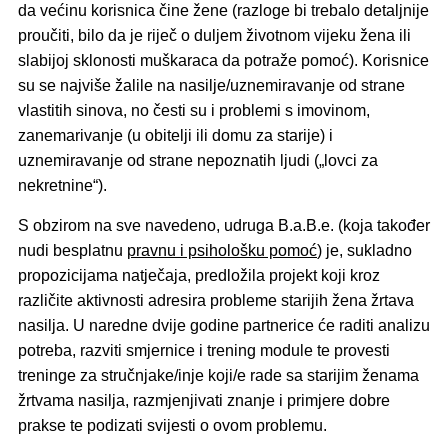
da većinu korisnica čine žene (razloge bi trebalo detaljnije
proučiti, bilo da je riječ o duljem životnom vijeku žena ili
slabijoj sklonosti muškaraca da potraže pomoć). Korisnice
su se najviše žalile na nasilje/uznemiravanje od strane
vlastitih sinova, no česti su i problemi s imovinom,
zanemarivanje (u obitelji ili domu za starije) i
uznemiravanje od strane nepoznatih ljudi („lovci za
nekretnine“).
S obzirom na sve navedeno, udruga B.a.B.e. (koja također
nudi besplatnu
pravnu i psihološku pomoć
) je, sukladno
propozicijama natječaja, predložila projekt koji kroz
različite aktivnosti adresira probleme starijih žena žrtava
nasilja. U naredne dvije godine partnerice će raditi analizu
potreba, razviti smjernice i trening module te provesti
treninge za stručnjake/inje koji/e rade sa starijim ženama
žrtvama nasilja, razmjenjivati znanje i primjere dobre
prakse te podizati svijesti o ovom problemu.