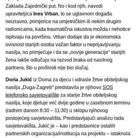
Zaklada Zajednički put. No i kod njih, navodi
upraviteljica
Ines Vrban
, to se uglavnom događa
neizravno, primjerice na umjetničkim ili nekim drugim
radionicama, kada traumatična iskustva možda i nehotice
isplivaju na površinu. Vrban dodaje da je ekonomska
ovisnost starijih osoba važan faktor u neprijavljivanju
nasilja, no primjećuje i da se „novije generacije“ starijih
žena lakše odlučuju na razvod braka od nasilnog
partnera, što u prošlosti nije bio slučaj.
Doria Jukić
iz Doma za djecu i odrasle žrtve obiteljskog
nasilja „Duga-Zagreb“ predstavila je njihovo
SOS
telefonsko savjetovalište
za starije žrtve obiteljskog
nasilja, koje djeluje već dvije godine u zasebnom terminu
(radnim danom 8:30 – 11:30) u sklopu njihovog
postojećeg savjetovališta. Predstavljajući analizu rada
savjetovališta, Jukić je – kao i predstavnice ostalih
partnerskih organizacija/institucija na projektu – istaknula