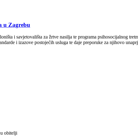
lja u Zagrebu
ništa i savjetovališta za žrtve nasilja te programa psihosocijalnog tretm
andarde i izazove postojećih usluga te daje preporuke za njihovo unaprj
u obitelji