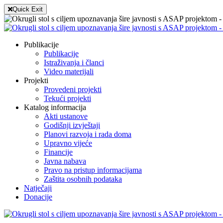
Quick Exit
Publikacije
Publikacije
Istraživanja i članci
Video materijali
Projekti
Provedeni projekti
Tekući projekti
Katalog informacija
Akti ustanove
Godišnji izvještaji
Planovi razvoja i rada doma
Upravno vijeće
Financije
Javna nabava
Pravo na pristup informacijama
Zaštita osobnih podataka
Natječaji
Donacije