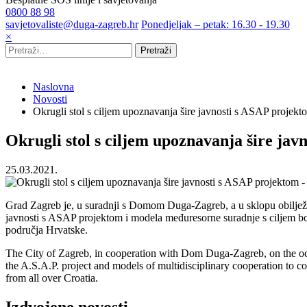
0800 88 98
savjetovaliste@duga-zagreb.hr
Ponedjeljak – petak: 16.30 - 19.30
×
Pretraži
Naslovna
Novosti
Okrugli stol s ciljem upoznavanja šire javnosti s ASAP projekt
Okrugli stol s ciljem upoznavanja šire ja
25.03.2021.
Grad Zagreb je, u suradnji s Domom Duga-Zagreb, a u sklopu obilježa
javnosti s ASAP projektom i modela međuresorne suradnje s ciljem borb
područja Hrvatske.
The City of Zagreb, in cooperation with Dom Duga-Zagreb, on the occ
the A.S.A.P. project and models of multidisciplinary cooperation to 
from all over Croatia.
Izdvojene novosti