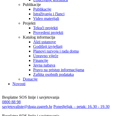
Publikacije
Publikacije
Istraživanja i članci
Video materijali
Projekti
Tekući projekti
Provedeni projekti
Katalog informacija
Akti ustanove
Godišnji izvještaji
Planovi razvoja i rada doma
Upravno vijeće
Financije
Javna nabava
Pravo na pristup informacijama
Zaštita osobnih podataka
Donacije
Novosti
Besplatne SOS linije i savjetovanja
0800 88 98
savjetovaliste@duga-zagreb.hr
Ponedjeljak – petak: 16.30 - 19.30
Besplatne SOS linije i savjetovanja