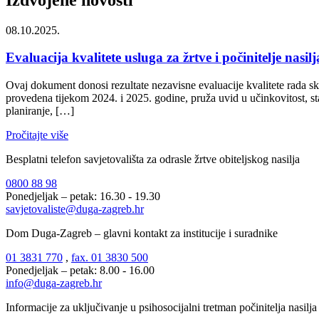
08.10.2025.
Evaluacija kvalitete usluga za žrtve i počinitelje nasi
Ovaj dokument donosi rezultate nezavisne evaluacije kvalitete rada sklo
provedena tijekom 2024. i 2025. godine, pruža uvid u učinkovitost, st
planiranje, […]
Pročitajte više
Besplatni telefon savjetovališta za odrasle žrtve obiteljskog nasilja
0800 88 98
Ponedjeljak – petak: 16.30 - 19.30
savjetovaliste@duga-zagreb.hr
Dom Duga-Zagreb – glavni kontakt za institucije i suradnike
01 3831 770
,
fax. 01 3830 500
Ponedjeljak – petak: 8.00 - 16.00
info@duga-zagreb.hr
Informacije za uključivanje u psihosocijalni tretman počinitelja nasilja 