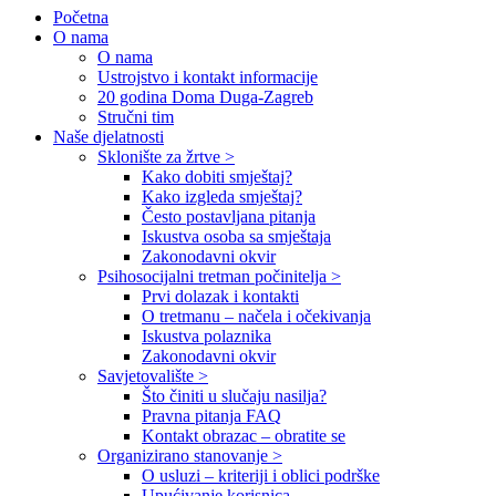
Početna
O nama
O nama
Ustrojstvo i kontakt informacije
20 godina Doma Duga-Zagreb
Stručni tim
Naše djelatnosti
Sklonište za žrtve >
Kako dobiti smještaj?
Kako izgleda smještaj?
Često postavljana pitanja
Iskustva osoba sa smještaja
Zakonodavni okvir
Psihosocijalni tretman počinitelja >
Prvi dolazak i kontakti
O tretmanu – načela i očekivanja
Iskustva polaznika
Zakonodavni okvir
Savjetovalište >
Što činiti u slučaju nasilja?
Pravna pitanja FAQ
Kontakt obrazac – obratite se
Organizirano stanovanje >
O usluzi – kriteriji i oblici podrške
Upućivanje korisnica