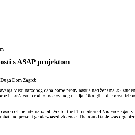
om
vnosti s ASAP projektom
vanja Međunarodnog dana borbe protiv nasilja nad ženama 25. studenog
e i sprečavanja rodno uvjetovanog nasilja. Okrugli stol je organiziran 
asion of the International Day for the Elimination of Violence agains
combat and prevent gender-based violence. The round table was organize