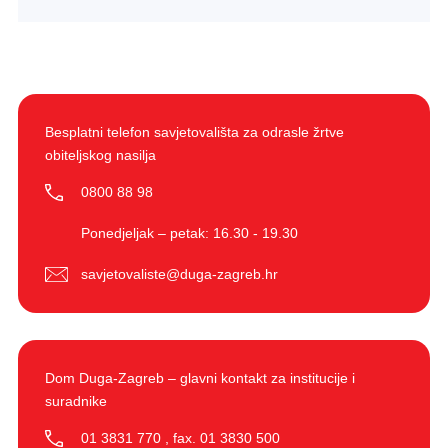
Besplatni telefon savjetovališta za odrasle žrtve
obiteljskog nasilja
0800 88 98
Ponedjeljak – petak: 16.30 - 19.30
savjetovaliste@duga-zagreb.hr
Dom Duga-Zagreb – glavni kontakt za institucije i
suradnike
01 3831 770
,
fax. 01 3830 500