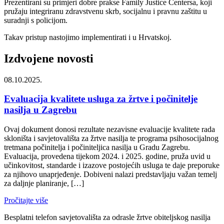
Prezentirani su primjeri dobre prakse Family Justice Centersa, koji
pružaju integriranu zdravstvenu skrb, socijalnu i pravnu zaštitu u
suradnji s policijom.
Takav pristup nastojimo implementirati i u Hrvatskoj.
Izdvojene novosti
08.10.2025.
Evaluacija kvalitete usluga za žrtve i počinitelje
nasilja u Zagrebu
Ovaj dokument donosi rezultate nezavisne evaluacije kvalitete rada
skloništa i savjetovališta za žrtve nasilja te programa psihosocijalnog
tretmana počinitelja i počiniteljica nasilja u Gradu Zagrebu.
Evaluacija, provedena tijekom 2024. i 2025. godine, pruža uvid u
učinkovitost, standarde i izazove postojećih usluga te daje preporuke
za njihovo unaprjeđenje. Dobiveni nalazi predstavljaju važan temelj
za daljnje planiranje, […]
Pročitajte više
Besplatni telefon savjetovališta za odrasle žrtve obiteljskog nasilja