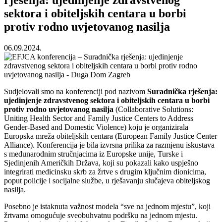
sektora i obiteljskih centara u borbi
protiv rodno uvjetovanog nasilja
06.09.2024.
Sudjelovali smo na konferenciji pod nazivom
Suradnička rješenja:
ujedinjenje zdravstvenog sektora i obiteljskih centara u borbi
protiv rodno uvjetovanog nasilja
(Collaborative Solutions:
Uniting Health Sector and Family Justice Centers to Address
Gender-Based and Domestic Violence) koju je organizirala
Europska mreža obiteljskih centara (European Family Justice Center
Alliance). Konferencija je bila izvrsna prilika za razmjenu iskustava
s međunarodnim stručnjacima iz Europske unije, Turske i
Sjedinjenih Američkih Država, koji su pokazali kako uspješno
integrirati medicinsku skrb za žrtve s drugim ključnim dionicima,
poput policije i socijalne službe, u rješavanju slučajeva obiteljskog
nasilja.
Posebno je istaknuta važnost modela “sve na jednom mjestu”, koji
žrtvama omogućuje sveobuhvatnu podršku na jednom mjestu.