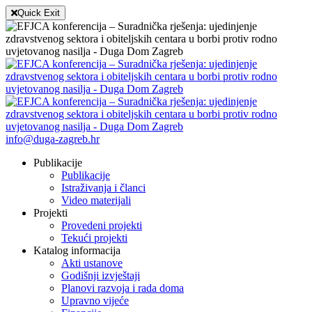
Quick Exit
info@duga-zagreb.hr
Publikacije
Publikacije
Istraživanja i članci
Video materijali
Projekti
Provedeni projekti
Tekući projekti
Katalog informacija
Akti ustanove
Godišnji izvještaji
Planovi razvoja i rada doma
Upravno vijeće