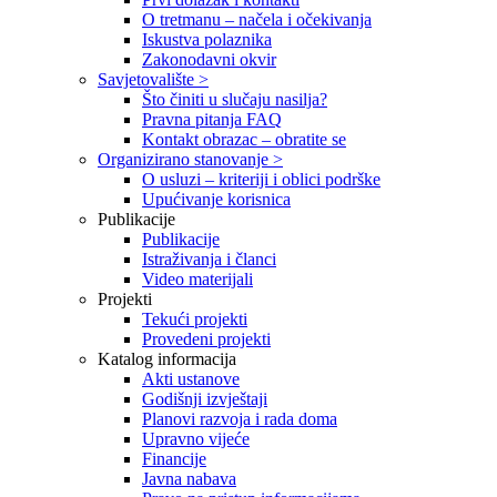
O tretmanu – načela i očekivanja
Iskustva polaznika
Zakonodavni okvir
Savjetovalište >
Što činiti u slučaju nasilja?
Pravna pitanja FAQ
Kontakt obrazac – obratite se
Organizirano stanovanje >
O usluzi – kriteriji i oblici podrške
Upućivanje korisnica
Publikacije
Publikacije
Istraživanja i članci
Video materijali
Projekti
Tekući projekti
Provedeni projekti
Katalog informacija
Akti ustanove
Godišnji izvještaji
Planovi razvoja i rada doma
Upravno vijeće
Financije
Javna nabava