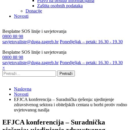
Pravo na pristup informacijama
Zaštita osobnih podataka
Donacije
Novosti
Besplatne SOS linije i savjetovanja
0800 88 98
savjetovaliste@duga-zagreb.hr
Ponedjeljak – petak: 16.30 - 19.30
Besplatne SOS linije i savjetovanja
0800 88 98
savjetovaliste@duga-zagreb.hr
Ponedjeljak – petak: 16.30 - 19.30
×
Pretraži
Naslovna
Novosti
EFJCA konferencija – Suradnička rješenja: ujedinjenje
zdravstvenog sektora i obiteljskih centara u borbi protiv rodno
uvjetovanog nasilja
EFJCA konferencija – Suradnička
rješenja: ujedinjenje zdravstvenog