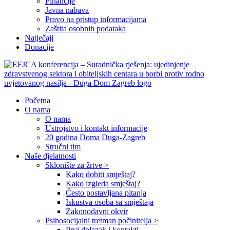
Financije
Javna nabava
Pravo na pristup informacijama
Zaštita osobnih podataka
Natječaji
Donacije
Početna
O nama
O nama
Ustrojstvo i kontakt informacije
20 godina Doma Duga-Zagreb
Stručni tim
Naše djelatnosti
Sklonište za žrtve >
Kako dobiti smještaj?
Kako izgleda smještaj?
Često postavljana pitanja
Iskustva osoba sa smještaja
Zakonodavni okvir
Psihosocijalni tretman počinitelja >
Prvi dolazak i kontakti