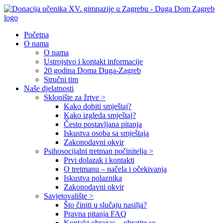
Početna
O nama
O nama
Ustrojstvo i kontakt informacije
20 godina Doma Duga-Zagreb
Stručni tim
Naše djelatnosti
Sklonište za žrtve >
Kako dobiti smještaj?
Kako izgleda smještaj?
Često postavljana pitanja
Iskustva osoba sa smještaja
Zakonodavni okvir
Psihosocijalni tretman počinitelja >
Prvi dolazak i kontakti
O tretmanu – načela i očekivanja
Iskustva polaznika
Zakonodavni okvir
Savjetovalište >
Što činiti u slučaju nasilja?
Pravna pitanja FAQ
Kontakt obrazac – obratite se