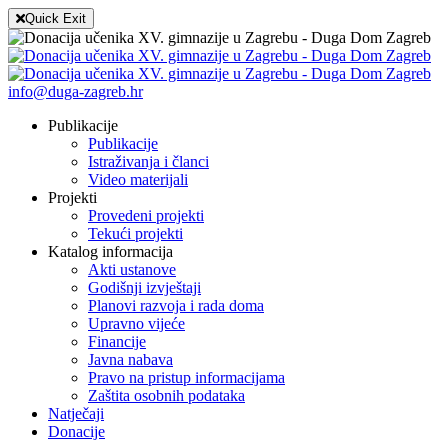
Quick Exit
info@duga-zagreb.hr
Publikacije
Publikacije
Istraživanja i članci
Video materijali
Projekti
Provedeni projekti
Tekući projekti
Katalog informacija
Akti ustanove
Godišnji izvještaji
Planovi razvoja i rada doma
Upravno vijeće
Financije
Javna nabava
Pravo na pristup informacijama
Zaštita osobnih podataka
Natječaji
Donacije