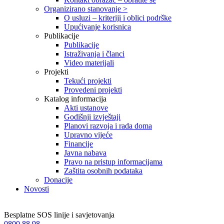
Organizirano stanovanje >
O usluzi – kriteriji i oblici podrške
Upućivanje korisnica
Publikacije
Publikacije
Istraživanja i članci
Video materijali
Projekti
Tekući projekti
Provedeni projekti
Katalog informacija
Akti ustanove
Godišnji izvještaji
Planovi razvoja i rada doma
Upravno vijeće
Financije
Javna nabava
Pravo na pristup informacijama
Zaštita osobnih podataka
Donacije
Novosti
Besplatne SOS linije i savjetovanja
0800 88 98