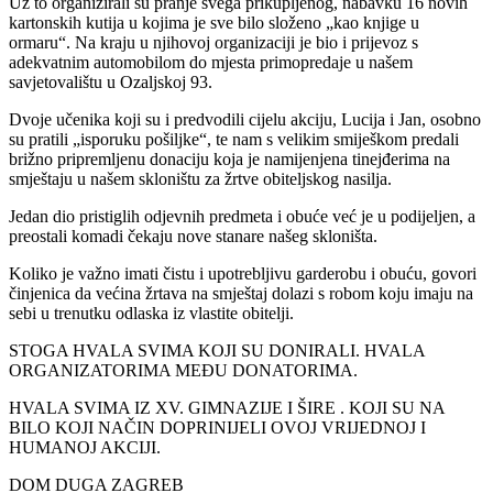
Uz to organizirali su pranje svega prikupljenog, nabavku 16 novih
kartonskih kutija u kojima je sve bilo složeno „kao knjige u
ormaru“. Na kraju u njihovoj organizaciji je bio i prijevoz s
adekvatnim automobilom do mjesta primopredaje u našem
savjetovalištu u Ozaljskoj 93.
Dvoje učenika koji su i predvodili cijelu akciju, Lucija i Jan, osobno
su pratili „isporuku pošiljke“, te nam s velikim smiješkom predali
brižno pripremljenu donaciju koja je namijenjena tinejđerima na
smještaju u našem skloništu za žrtve obiteljskog nasilja.
Jedan dio pristiglih odjevnih predmeta i obuće već je u podijeljen, a
preostali komadi čekaju nove stanare našeg skloništa.
Koliko je važno imati čistu i upotrebljivu garderobu i obuću, govori
činjenica da većina žrtava na smještaj dolazi s robom koju imaju na
sebi u trenutku odlaska iz vlastite obitelji.
STOGA HVALA SVIMA KOJI SU DONIRALI. HVALA
ORGANIZATORIMA MEĐU DONATORIMA.
HVALA SVIMA IZ XV. GIMNAZIJE I ŠIRE . KOJI SU NA
BILO KOJI NAČIN DOPRINIJELI OVOJ VRIJEDNOJ I
HUMANOJ AKCIJI.
DOM DUGA ZAGREB