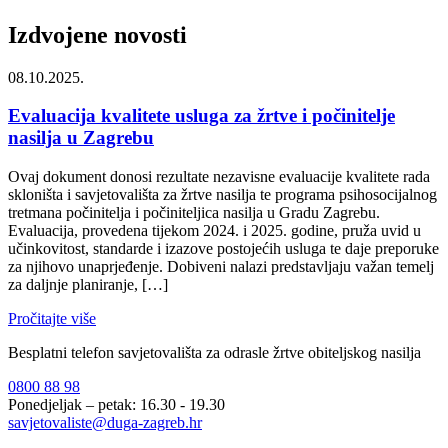
Izdvojene novosti
08.10.2025.
Evaluacija kvalitete usluga za žrtve i počinitelje
nasilja u Zagrebu
Ovaj dokument donosi rezultate nezavisne evaluacije kvalitete rada
skloništa i savjetovališta za žrtve nasilja te programa psihosocijalnog
tretmana počinitelja i počiniteljica nasilja u Gradu Zagrebu.
Evaluacija, provedena tijekom 2024. i 2025. godine, pruža uvid u
učinkovitost, standarde i izazove postojećih usluga te daje preporuke
za njihovo unaprjeđenje. Dobiveni nalazi predstavljaju važan temelj
za daljnje planiranje, […]
Pročitajte više
Besplatni telefon savjetovališta za odrasle žrtve obiteljskog nasilja
0800 88 98
Ponedjeljak – petak: 16.30 - 19.30
savjetovaliste@duga-zagreb.hr