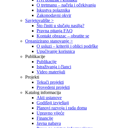
O tretmanu – načela i očekivanja
Iskustva polaznika
Zakonodavni okvir
Savjetovalište >
Što činiti u slučaju nasilja?
Pravna pitanja FAQ
Kontakt obrazac – obratite se
Organizirano stanovanje >
O usluzi – kriteriji i oblici podrške
Upućivanje korisnica
Publikacije
Publikacije
Istraživanja i članci
Video materijali
Projekti
Tekući projekti
Provedeni projekti
Katalog informacija
Akti ustanove
Godišnji izvještaji
Planovi razvoja i rada doma
Upravno vijeće
Financije
Javna nabava