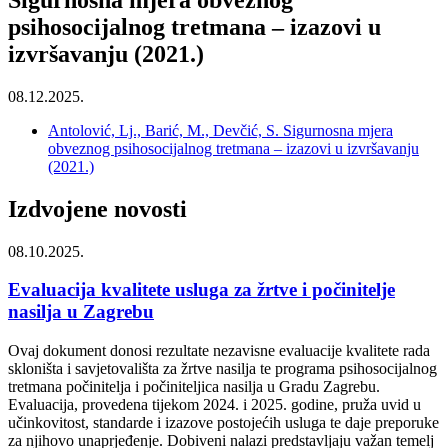
psihosocijalnog tretmana – izazovi u
izvršavanju (2021.)
08.12.2025.
Antolović, Lj., Barić, M., Devčić, S. Sigurnosna mjera
obveznog psihosocijalnog tretmana – izazovi u izvršavanju
(2021.)
Izdvojene novosti
08.10.2025.
Evaluacija kvalitete usluga za žrtve i počinitelje
nasilja u Zagrebu
Ovaj dokument donosi rezultate nezavisne evaluacije kvalitete rada
skloništa i savjetovališta za žrtve nasilja te programa psihosocijalnog
tretmana počinitelja i počiniteljica nasilja u Gradu Zagrebu.
Evaluacija, provedena tijekom 2024. i 2025. godine, pruža uvid u
učinkovitost, standarde i izazove postojećih usluga te daje preporuke
za njihovo unaprjeđenje. Dobiveni nalazi predstavljaju važan temelj