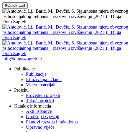
Quick Exit
info@duga-zagreb.hr
Publikacije
Publikacije
Istraživanja i članci
Video materijali
Projekti
Provedeni projekti
Tekući projekti
Katalog informacija
Akti ustanove
Godišnji izvještaji
Planovi razvoja i rada doma
Upravno vijeće