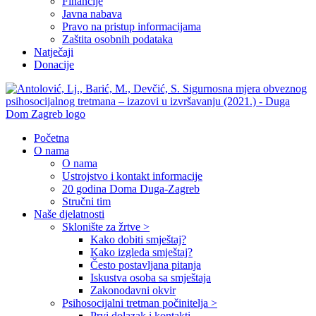
Financije
Javna nabava
Pravo na pristup informacijama
Zaštita osobnih podataka
Natječaji
Donacije
Početna
O nama
O nama
Ustrojstvo i kontakt informacije
20 godina Doma Duga-Zagreb
Stručni tim
Naše djelatnosti
Sklonište za žrtve >
Kako dobiti smještaj?
Kako izgleda smještaj?
Često postavljana pitanja
Iskustva osoba sa smještaja
Zakonodavni okvir
Psihosocijalni tretman počinitelja >
Prvi dolazak i kontakti