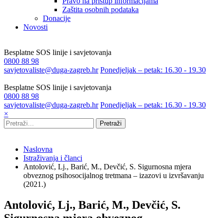
Pravo na pristup informacijama
Zaštita osobnih podataka
Donacije
Novosti
Besplatne SOS linije i savjetovanja
0800 88 98
savjetovaliste@duga-zagreb.hr
Ponedjeljak – petak: 16.30 - 19.30
Besplatne SOS linije i savjetovanja
0800 88 98
savjetovaliste@duga-zagreb.hr
Ponedjeljak – petak: 16.30 - 19.30
×
Pretraži
Naslovna
Istraživanja i članci
Antolović, Lj., Barić, M., Devčić, S. Sigurnosna mjera
obveznog psihosocijalnog tretmana – izazovi u izvršavanju
(2021.)
Antolović, Lj., Barić, M., Devčić, S.
Sigurnosna mjera obveznog